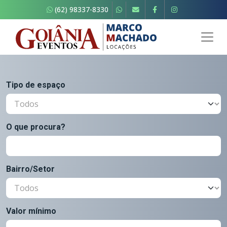
(62) 98337-8330
Tipo de espaço
O que procura?
Bairro/Setor
Valor mínimo