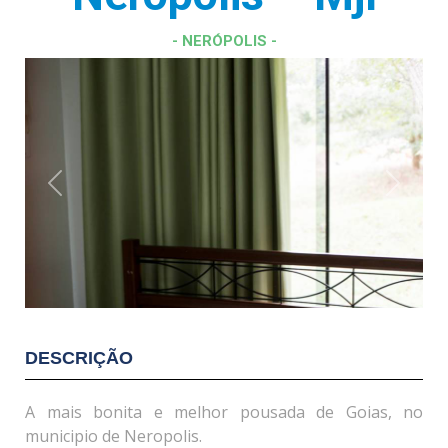
- NERÓPOLIS -
Previous
Next
DESCRIÇÃO
A mais bonita e melhor pousada de Goias, no
municipio de Neropolis.