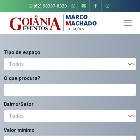
(62) 98337-8330
Tipo de espaço
O que procura?
Bairro/Setor
Valor mínimo