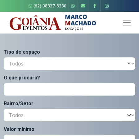
(62) 98337-8330
Tipo de espaço
O que procura?
Bairro/Setor
Valor mínimo