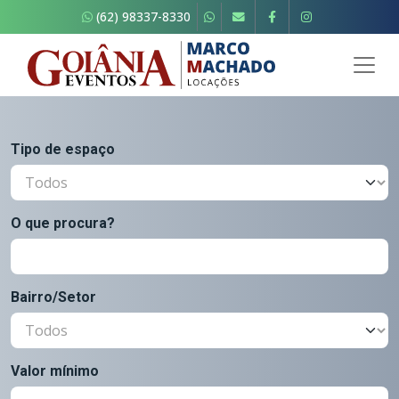
(62) 98337-8330
Tipo de espaço
O que procura?
Bairro/Setor
Valor mínimo