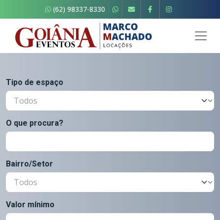
(62) 98337-8330
Tipo de espaço
O que procura?
Bairro/Setor
Valor mínimo