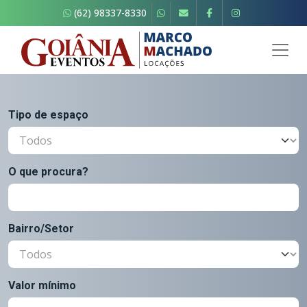
(62) 98337-8330
Tipo de espaço
O que procura?
Bairro/Setor
Valor mínimo