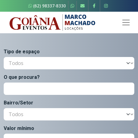
(62) 98337-8330
Tipo de espaço
O que procura?
Bairro/Setor
Valor mínimo